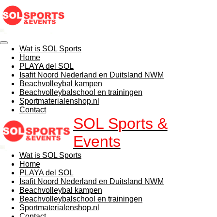
Ga
direct
naar
de
hoofdinhoud
Wat is SOL Sports
Home
PLAYA del SOL
Isafit Noord Nederland en Duitsland NWM
Beachvolleybal kampen
Beachvolleybalschool en trainingen
Sportmaterialenshop.nl
Contact
SOL Sports &
E
vents
Wat is SOL Sports
Home
PLAYA del SOL
Isafit Noord Nederland en Duitsland NWM
Beachvolleybal kampen
Beachvolleybalschool en trainingen
Sportmaterialenshop.nl
Contact