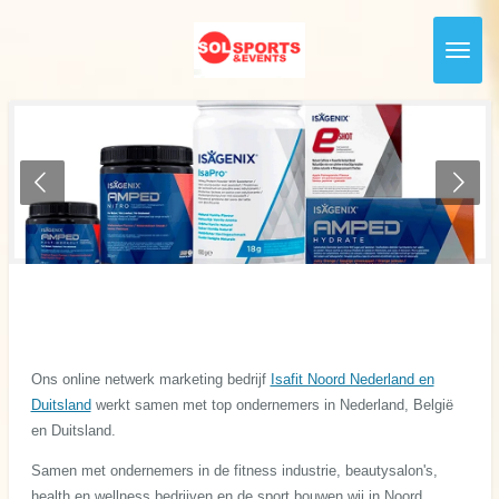
Ga
direct
naar
de
hoofdinhoud
Ons online netwerk marketing bedrijf
Isafit Noord Nederland en
Duitsland
werkt samen met top ondernemers in Nederland, België
en Duitsland.
Samen met ondernemers in de fitness industrie, beautysalon's,
health en wellness bedrijven en de sport bouwen wij in Noord